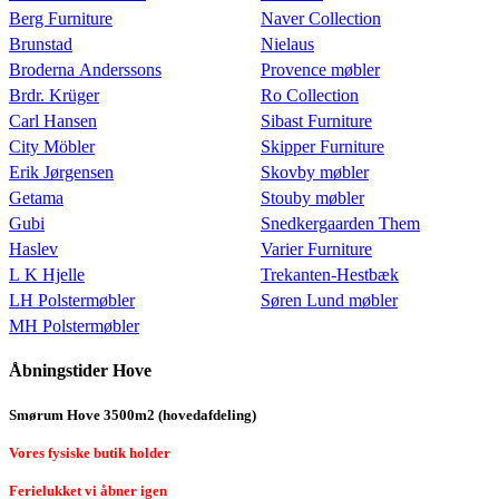
Berg Furniture
Naver Collection
Brunstad
Nielaus
Broderna Anderssons
Provence møbler
Brdr. Krüger
Ro Collection
Carl Hansen
Sibast Furniture
City Möbler
Skipper Furniture
Erik Jørgensen
Skovby møbler
Getama
Stouby møbler
Gubi
Snedkergaarden Them
Haslev
Varier Furniture
L K Hjelle
Trekanten-Hestbæk
LH Polstermøbler
Søren Lund møbler
MH Polstermøbler
Åbningstider Hove
Smørum Hove 3500m2 (hovedafdeling)
Vores fysiske butik holder
Ferielukket vi åbner igen