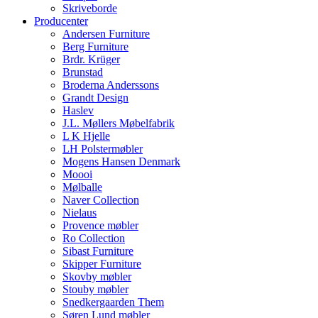
Skriveborde
Producenter
Andersen Furniture
Berg Furniture
Brdr. Krüger
Brunstad
Broderna Anderssons
Grandt Design
Haslev
J.L. Møllers Møbelfabrik
L K Hjelle
LH Polstermøbler
Mogens Hansen Denmark
Moooi
Mølballe
Naver Collection
Nielaus
Provence møbler
Ro Collection
Sibast Furniture
Skipper Furniture
Skovby møbler
Stouby møbler
Snedkergaarden Them
Søren Lund møbler