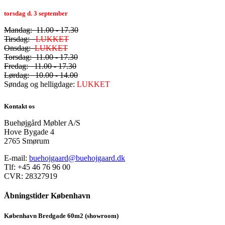
torsdag d. 3 september
Mandag: 11.00 - 17.30
Tirsdag:
LUKKET
Onsdag:
LUKKET
Torsdag: 11.00 - 17.30
Fredag: 11.00 - 17.30
Lørdag: 10.00 - 14.00
Søndag og helligdage:
LUKKET
Kontakt os
Buehøjgård Møbler A/S
Hove Bygade 4
2765 Smørum
E-mail:
buehojgaard@buehojgaard.dk
Tlf: +45 46 76 96 00
CVR: 28327919
Åbningstider København
København Bredgade 60m2 (showroom)