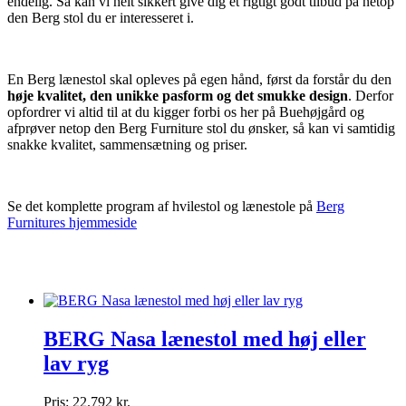
endelig. Så kan vi helt sikkert give dig et rigtigt godt tilbud på netop
den Berg stol du er interesseret i.
En Berg lænestol skal opleves på egen hånd, først da forstår du den
høje kvalitet, den unikke pasform og det smukke design
. Derfor
opfordrer vi altid til at du kigger forbi os her på Buehøjgård og
afprøver netop den Berg Furniture stol du ønsker, så kan vi samtidig
snakke kvalitet, sammensætning og priser.
Se det komplette program af hvilestol og lænestole på
Berg
Furnitures hjemmeside
BERG Nasa lænestol med høj eller
lav ryg
Pris:
22.792 kr.