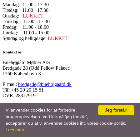
Mandag: 11.00 - 17.30
Tirsdag: 11.00 - 17.30
Onsdag:
LUKKET
Torsdag: 11.00 - 17.30
Fredag: 11.00 - 18.00
Lørdag: 11.00 - 15.00
Søndag og helligdage:
LUKKET
Kontakt os
Buehøjgård Møbler A/S
Bredgade 28 (Odd Fellow Palæet)
1260 København K.
E-mail:
bredgade@buehojgaard.dk
Tlf: +45 20 20 15 51
CVR: 28327919
Vi anvender cookies for at forbedre
Jeg forstår!
brugeroplevelsen. Ved klik på 'jeg forstår',
accepterer du at vi anvender cookies iht. vores cookie-politik.
Læs mere