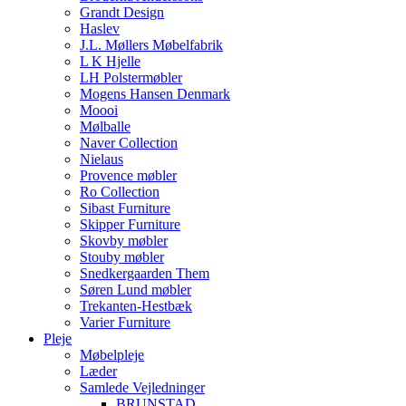
Grandt Design
Haslev
J.L. Møllers Møbelfabrik
L K Hjelle
LH Polstermøbler
Mogens Hansen Denmark
Moooi
Mølballe
Naver Collection
Nielaus
Provence møbler
Ro Collection
Sibast Furniture
Skipper Furniture
Skovby møbler
Stouby møbler
Snedkergaarden Them
Søren Lund møbler
Trekanten-Hestbæk
Varier Furniture
Pleje
Møbelpleje
Læder
Samlede Vejledninger
BRUNSTAD