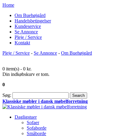
Home
Om Buehøjgård
Handelsbetingelser
Kundeservice
Se Annonce
Pleje / Service
Kontakt
Pleje / Service
-
Se Annonce
-
Om Buehøjgård
0 item(s) -
0 kr.
Din indkøbskurv er tom.
0
Søg:
Search
Klassiske møbler i dansk møbelforretning
Dagligstuer
Sofaer
Sofaborde
Småborde