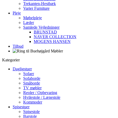
Trekanten-Hestbæk
Varier Furniture
Pleje
Møbelpleje
Læder
Samlede Vejledninger
BRUNSTAD
NAVER COLLECTION
MOGENS HANSEN
Tilbud
Kategorier
Dagligstuer
Sofaer
Sofaborde
Småborde
TV møbler
Reoler / Opbevaring
Hvilestole / Lænestole
Kommoder
Spisestuer
Spisestole
Barstole