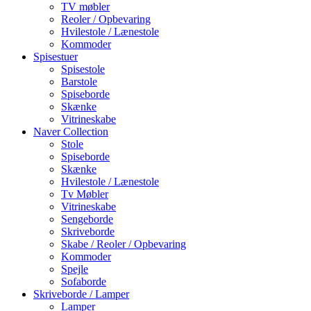
TV møbler
Reoler / Opbevaring
Hvilestole / Lænestole
Kommoder
Spisestuer
Spisestole
Barstole
Spiseborde
Skænke
Vitrineskabe
Naver Collection
Stole
Spiseborde
Skænke
Hvilestole / Lænestole
Tv Møbler
Vitrineskabe
Sengeborde
Skriveborde
Skabe / Reoler / Opbevaring
Kommoder
Spejle
Sofaborde
Skriveborde / Lamper
Lamper