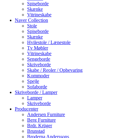
Spiseborde
Skænke
Vitrineskabe
Naver Collection
Stole
Spiseborde
Skænke
Hvilestole / Lænestole
Tv Møbler
Vitrineskabe
Sengeborde
Skriveborde
Skabe / Reoler / Opbevaring
Kommoder
Spejle
Sofaborde
Skriveborde / Lamper
Lamper
Skriveborde
Producenter
Andersen Furniture
Berg Furniture
Brdr. Krüger
Brunstad
Broderna Anderssons