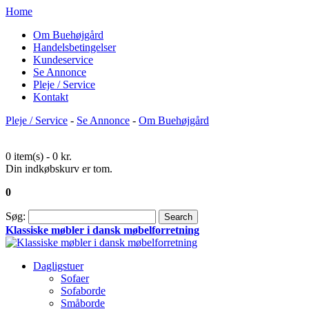
Home
Om Buehøjgård
Handelsbetingelser
Kundeservice
Se Annonce
Pleje / Service
Kontakt
Pleje / Service
-
Se Annonce
-
Om Buehøjgård
0 item(s) -
0 kr.
Din indkøbskurv er tom.
0
Søg:
Search
Klassiske møbler i dansk møbelforretning
Dagligstuer
Sofaer
Sofaborde
Småborde