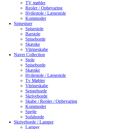
TV møbler
Reoler / Opbevaring
Hvilestole / Lænestole
Kommoder
Spisestuer
Spisestole
Barstole
Spiseborde
Skænke
Vitrineskabe
Naver Collection
Stole
Spiseborde
Skænke
Hvilestole / Lænestole
Tv Møbler
Vitrineskabe
Sengeborde
Skriveborde
Skabe / Reoler / Opbevaring
Kommoder
Spejle
Sofaborde
Skriveborde / Lamper
Lamper