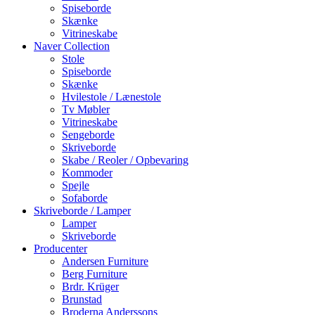
Spiseborde
Skænke
Vitrineskabe
Naver Collection
Stole
Spiseborde
Skænke
Hvilestole / Lænestole
Tv Møbler
Vitrineskabe
Sengeborde
Skriveborde
Skabe / Reoler / Opbevaring
Kommoder
Spejle
Sofaborde
Skriveborde / Lamper
Lamper
Skriveborde
Producenter
Andersen Furniture
Berg Furniture
Brdr. Krüger
Brunstad
Broderna Anderssons