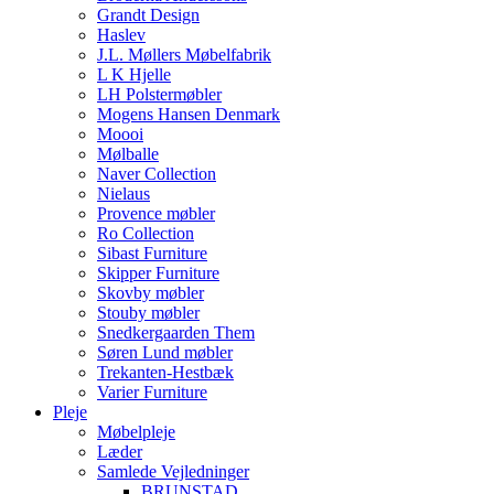
Grandt Design
Haslev
J.L. Møllers Møbelfabrik
L K Hjelle
LH Polstermøbler
Mogens Hansen Denmark
Moooi
Mølballe
Naver Collection
Nielaus
Provence møbler
Ro Collection
Sibast Furniture
Skipper Furniture
Skovby møbler
Stouby møbler
Snedkergaarden Them
Søren Lund møbler
Trekanten-Hestbæk
Varier Furniture
Pleje
Møbelpleje
Læder
Samlede Vejledninger
BRUNSTAD