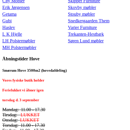
City Möbler
Skipper Furniture
Erik Jørgensen
Skovby møbler
Getama
Stouby møbler
Gubi
Snedkergaarden Them
Haslev
Varier Furniture
L K Hjelle
Trekanten-Hestbæk
LH Polstermøbler
Søren Lund møbler
MH Polstermøbler
Åbningstider Hove
Smørum Hove 3500m2 (hovedafdeling)
Vores fysiske butik holder
Ferielukket vi åbner igen
torsdag d. 3 september
Mandag: 11.00 - 17.30
Tirsdag:
LUKKET
Onsdag:
LUKKET
Torsdag: 11.00 - 17.30