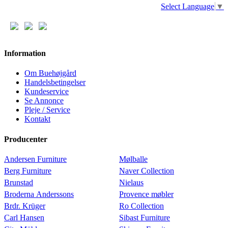
Select Language
▼
Information
Om Buehøjgård
Handelsbetingelser
Kundeservice
Se Annonce
Pleje / Service
Kontakt
Producenter
Andersen Furniture
Mølballe
Berg Furniture
Naver Collection
Brunstad
Nielaus
Broderna Anderssons
Provence møbler
Brdr. Krüger
Ro Collection
Carl Hansen
Sibast Furniture