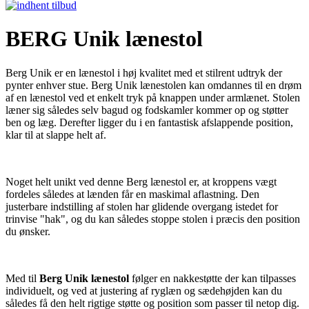
BERG Unik lænestol
Berg Unik er en lænestol i høj kvalitet med et stilrent udtryk der
pynter enhver stue. Berg Unik lænestolen kan omdannes til en drøm
af en lænestol ved et enkelt tryk på knappen under armlænet. Stolen
læner sig således selv bagud og fodskamler kommer op og støtter
ben og læg. Derefter ligger du i en fantastisk afslappende position,
klar til at slappe helt af.
Noget helt unikt ved denne Berg lænestol er, at kroppens vægt
fordeles således at lænden får en maskimal aflastning. Den
justerbare indstilling af stolen har glidende overgang istedet for
trinvise "hak", og du kan således stoppe stolen i præcis den position
du ønsker.
Med til
Berg Unik lænestol
følger en nakkestøtte der kan tilpasses
individuelt, og ved at justering af ryglæn og sædehøjden kan du
således få den helt rigtige støtte og position som passer til netop dig.