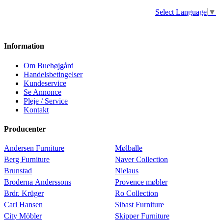
Select Language
▼
Information
Om Buehøjgård
Handelsbetingelser
Kundeservice
Se Annonce
Pleje / Service
Kontakt
Producenter
Andersen Furniture
Mølballe
Berg Furniture
Naver Collection
Brunstad
Nielaus
Broderna Anderssons
Provence møbler
Brdr. Krüger
Ro Collection
Carl Hansen
Sibast Furniture
City Möbler
Skipper Furniture