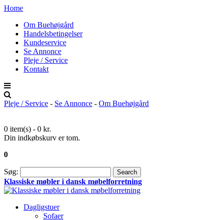
Home
Om Buehøjgård
Handelsbetingelser
Kundeservice
Se Annonce
Pleje / Service
Kontakt
Pleje / Service
-
Se Annonce
-
Om Buehøjgård
0 item(s) -
0 kr.
Din indkøbskurv er tom.
0
Søg:
Search
Klassiske møbler i dansk møbelforretning
Dagligstuer
Sofaer