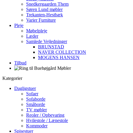
Snedkergaarden Them
Søren Lund møbler
Trekanten-Hestbæk
Varier Furniture
Pleje
Møbelpleje
Læder
Samlede Vejledninger
BRUNSTAD
NAVER COLLECTION
MOGENS HANSEN
Tilbud
Kategorier
Dagligstuer
Sofaer
Sofaborde
Småborde
TV møbler
Reoler / Opbevaring
Hvilestole / Lænestole
Kommoder
Spisestuer