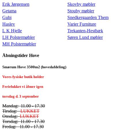
Erik Jørgensen
Skovby møbler
Getama
Stouby møbler
Gubi
Snedkergaarden Them
Haslev
Varier Furniture
L K Hjelle
Trekanten-Hestbæk
LH Polstermøbler
Søren Lund møbler
MH Polstermøbler
Åbningstider Hove
Smørum Hove 3500m2 (hovedafdeling)
Vores fysiske butik holder
Ferielukket vi åbner igen
torsdag d. 3 september
Mandag: 11.00 - 17.30
Tirsdag:
LUKKET
Onsdag:
LUKKET
Torsdag: 11.00 - 17.30
Fredag: 11.00 - 17.30