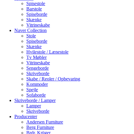
Spisestole
Barstole
Spiseborde
Skænke
Vitrineskabe
Naver Collection
Stole
Spiseborde
Skænke
Hvilestole / Lænestole
Tv Møbler
Vitrineskabe
Sengeborde
Skriveborde
Skabe / Reoler / Opbevaring
Kommoder
Spejle
Sofaborde
Skriveborde / Lamper
Lamper
Skriveborde
Producenter
Andersen Furniture
Berg Furniture
Brdr. Krüger