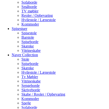
Sofaborde
Småborde
TV møbler
Reoler / Opbevaring
Hvilestole / Lænestole
Kommoder
Spisestuer
Spisestole
Barstole
Spiseborde
Skænke
Vitrineskabe
Naver Collection
Stole
Spiseborde
Skænke
Hvilestole / Lænestole
Tv Møbler
Vitrineskabe
Sengeborde
Skriveborde
Skabe / Reoler / Opbevaring
Kommoder
Spejle
Sofaborde