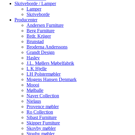
Skriveborde / Lamper
Lamper
Skriveborde
Producenter
Andersen Furniture
Berg Furniture
Brdr. Krüger
Brunstad
Broderna Anderssons
Grandt Design
Haslev
J.L. Møllers Møbelfabrik
L K Hjelle
LH Polstermøbler
Mogens Hansen Denmark
Moooi
Mølballe
Naver Collection
Nielaus
Provence møbler
Ro Collection
Sibast Furniture
Skipper Furniture
Skovby møbler
Stouby møbler