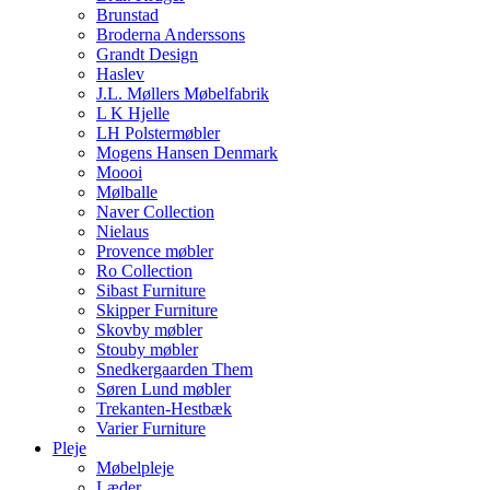
Brunstad
Broderna Anderssons
Grandt Design
Haslev
J.L. Møllers Møbelfabrik
L K Hjelle
LH Polstermøbler
Mogens Hansen Denmark
Moooi
Mølballe
Naver Collection
Nielaus
Provence møbler
Ro Collection
Sibast Furniture
Skipper Furniture
Skovby møbler
Stouby møbler
Snedkergaarden Them
Søren Lund møbler
Trekanten-Hestbæk
Varier Furniture
Pleje
Møbelpleje
Læder