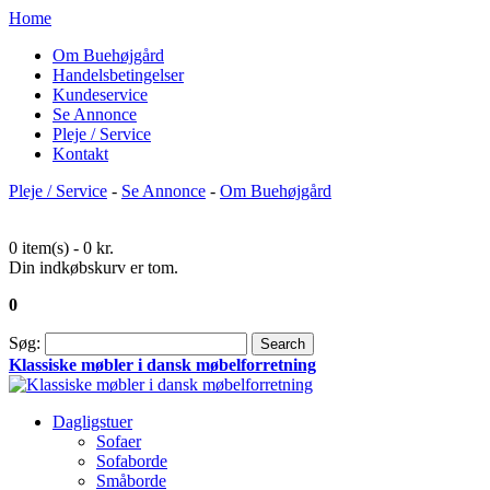
Home
Om Buehøjgård
Handelsbetingelser
Kundeservice
Se Annonce
Pleje / Service
Kontakt
Pleje / Service
-
Se Annonce
-
Om Buehøjgård
0 item(s) -
0 kr.
Din indkøbskurv er tom.
0
Søg:
Search
Klassiske møbler i dansk møbelforretning
Dagligstuer
Sofaer
Sofaborde
Småborde