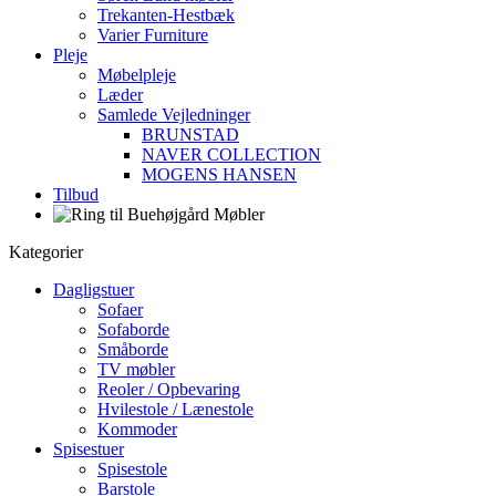
Trekanten-Hestbæk
Varier Furniture
Pleje
Møbelpleje
Læder
Samlede Vejledninger
BRUNSTAD
NAVER COLLECTION
MOGENS HANSEN
Tilbud
Kategorier
Dagligstuer
Sofaer
Sofaborde
Småborde
TV møbler
Reoler / Opbevaring
Hvilestole / Lænestole
Kommoder
Spisestuer
Spisestole
Barstole