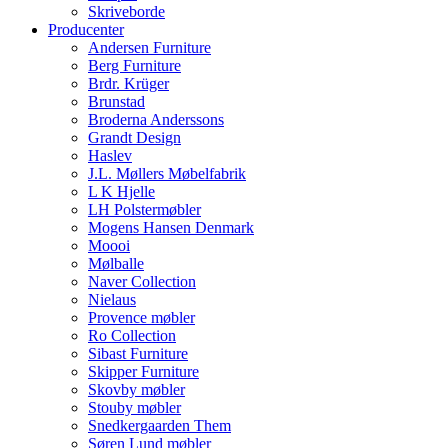
Skriveborde
Producenter
Andersen Furniture
Berg Furniture
Brdr. Krüger
Brunstad
Broderna Anderssons
Grandt Design
Haslev
J.L. Møllers Møbelfabrik
L K Hjelle
LH Polstermøbler
Mogens Hansen Denmark
Moooi
Mølballe
Naver Collection
Nielaus
Provence møbler
Ro Collection
Sibast Furniture
Skipper Furniture
Skovby møbler
Stouby møbler
Snedkergaarden Them
Søren Lund møbler