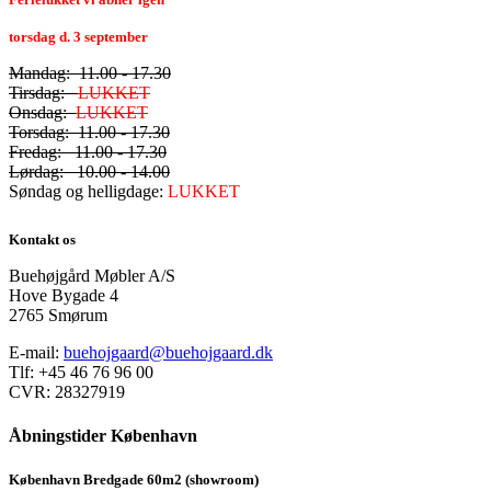
torsdag d. 3 september
Mandag: 11.00 - 17.30
Tirsdag:
LUKKET
Onsdag:
LUKKET
Torsdag: 11.00 - 17.30
Fredag: 11.00 - 17.30
Lørdag: 10.00 - 14.00
Søndag og helligdage:
LUKKET
Kontakt os
Buehøjgård Møbler A/S
Hove Bygade 4
2765 Smørum
E-mail:
buehojgaard@buehojgaard.dk
Tlf: +45 46 76 96 00
CVR: 28327919
Åbningstider København
København Bredgade 60m2 (showroom)