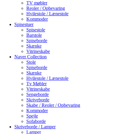
TV møbler
Reoler / Opbevaring
Hvilestole / Lænestole
Kommoder
Spisestuer
Spisestole
Barstole
Spiseborde
Skænke
Vitrineskabe
Naver Collection
Stole
Spiseborde
Skænke
Hvilestole / Lænestole
Tv Møbler
Vitrineskabe
Sengeborde
Skriveborde
Skabe / Reoler / Opbevaring
Kommoder
Spejle
Sofaborde
Skriveborde / Lamper
Lamper