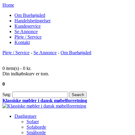
Home
Om Buehøjgård
Handelsbetingelser
Kundeservice
Se Annonce
Pleje / Service
Kontakt
Pleje / Service
-
Se Annonce
-
Om Buehøjgård
0 item(s) -
0 kr.
Din indkøbskurv er tom.
0
Søg:
Search
Klassiske møbler i dansk møbelforretning
Dagligstuer
Sofaer
Sofaborde
Småborde