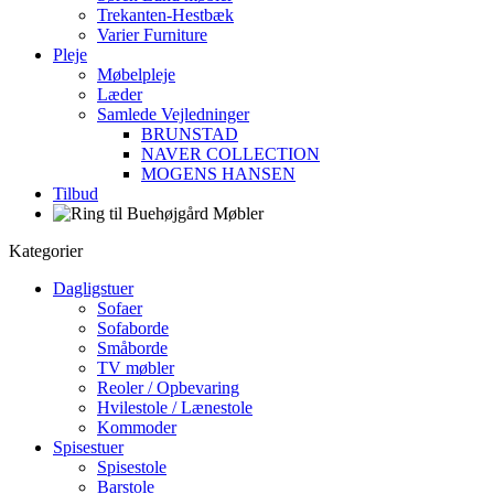
Trekanten-Hestbæk
Varier Furniture
Pleje
Møbelpleje
Læder
Samlede Vejledninger
BRUNSTAD
NAVER COLLECTION
MOGENS HANSEN
Tilbud
Kategorier
Dagligstuer
Sofaer
Sofaborde
Småborde
TV møbler
Reoler / Opbevaring
Hvilestole / Lænestole
Kommoder
Spisestuer
Spisestole
Barstole