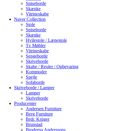
Spiseborde
Skænke
Vitrineskabe
Naver Collection
Stole
Spiseborde
Skænke
Hvilestole / Lænestole
Tv Møbler
Vitrineskabe
Sengeborde
Skriveborde
Skabe / Reoler / Opbevaring
Kommoder
Spejle
Sofaborde
Skriveborde / Lamper
Lamper
Skriveborde
Producenter
Andersen Furniture
Berg Furniture
Brdr. Krüger
Brunstad
Broderna Anderssons