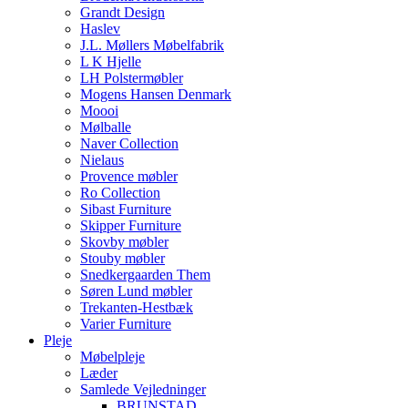
Grandt Design
Haslev
J.L. Møllers Møbelfabrik
L K Hjelle
LH Polstermøbler
Mogens Hansen Denmark
Moooi
Mølballe
Naver Collection
Nielaus
Provence møbler
Ro Collection
Sibast Furniture
Skipper Furniture
Skovby møbler
Stouby møbler
Snedkergaarden Them
Søren Lund møbler
Trekanten-Hestbæk
Varier Furniture
Pleje
Møbelpleje
Læder
Samlede Vejledninger
BRUNSTAD