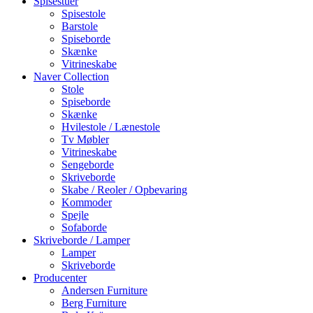
Spisestuer
Spisestole
Barstole
Spiseborde
Skænke
Vitrineskabe
Naver Collection
Stole
Spiseborde
Skænke
Hvilestole / Lænestole
Tv Møbler
Vitrineskabe
Sengeborde
Skriveborde
Skabe / Reoler / Opbevaring
Kommoder
Spejle
Sofaborde
Skriveborde / Lamper
Lamper
Skriveborde
Producenter
Andersen Furniture
Berg Furniture