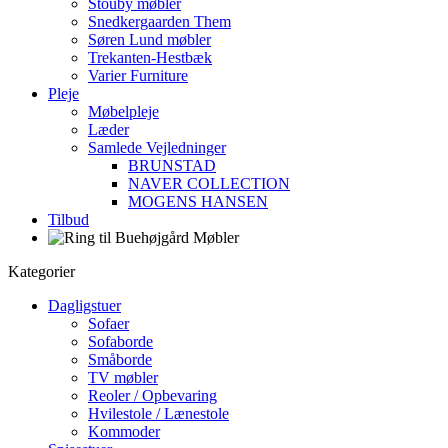
Stouby møbler
Snedkergaarden Them
Søren Lund møbler
Trekanten-Hestbæk
Varier Furniture
Pleje
Møbelpleje
Læder
Samlede Vejledninger
BRUNSTAD
NAVER COLLECTION
MOGENS HANSEN
Tilbud
Kategorier
Dagligstuer
Sofaer
Sofaborde
Småborde
TV møbler
Reoler / Opbevaring
Hvilestole / Lænestole
Kommoder