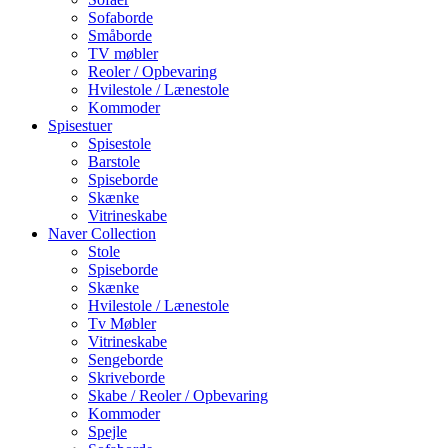
Sofaborde
Småborde
TV møbler
Reoler / Opbevaring
Hvilestole / Lænestole
Kommoder
Spisestuer
Spisestole
Barstole
Spiseborde
Skænke
Vitrineskabe
Naver Collection
Stole
Spiseborde
Skænke
Hvilestole / Lænestole
Tv Møbler
Vitrineskabe
Sengeborde
Skriveborde
Skabe / Reoler / Opbevaring
Kommoder
Spejle