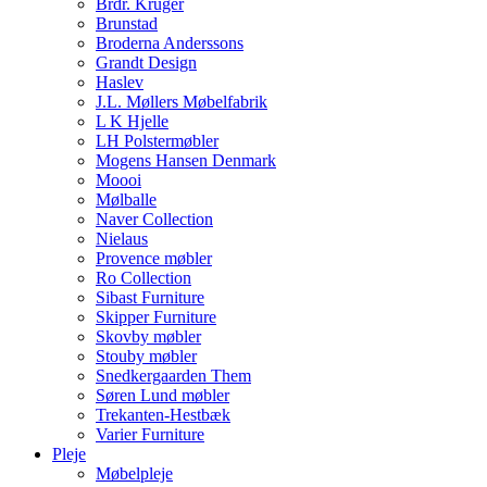
Brdr. Krüger
Brunstad
Broderna Anderssons
Grandt Design
Haslev
J.L. Møllers Møbelfabrik
L K Hjelle
LH Polstermøbler
Mogens Hansen Denmark
Moooi
Mølballe
Naver Collection
Nielaus
Provence møbler
Ro Collection
Sibast Furniture
Skipper Furniture
Skovby møbler
Stouby møbler
Snedkergaarden Them
Søren Lund møbler
Trekanten-Hestbæk
Varier Furniture
Pleje
Møbelpleje