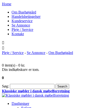
Home
Om Buehøjgård
Handelsbetingelser
Kundeservice
Se Annonce
Pleje / Service
Kontakt
Pleje / Service
-
Se Annonce
-
Om Buehøjgård
0 item(s) -
0 kr.
Din indkøbskurv er tom.
0
Søg:
Search
Klassiske møbler i dansk møbelforretning
Dagligstuer
Sofaer