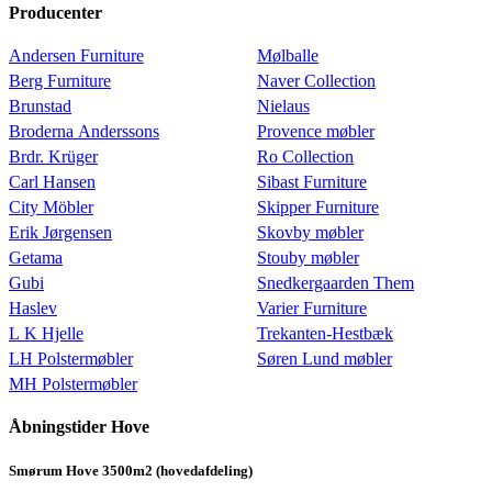
Producenter
Andersen Furniture
Mølballe
Berg Furniture
Naver Collection
Brunstad
Nielaus
Broderna Anderssons
Provence møbler
Brdr. Krüger
Ro Collection
Carl Hansen
Sibast Furniture
City Möbler
Skipper Furniture
Erik Jørgensen
Skovby møbler
Getama
Stouby møbler
Gubi
Snedkergaarden Them
Haslev
Varier Furniture
L K Hjelle
Trekanten-Hestbæk
LH Polstermøbler
Søren Lund møbler
MH Polstermøbler
Åbningstider Hove
Smørum Hove 3500m2 (hovedafdeling)