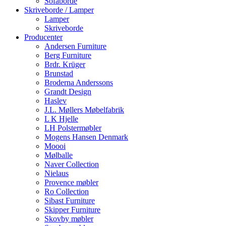
Sofaborde
Skriveborde / Lamper
Lamper
Skriveborde
Producenter
Andersen Furniture
Berg Furniture
Brdr. Krüger
Brunstad
Broderna Anderssons
Grandt Design
Haslev
J.L. Møllers Møbelfabrik
L K Hjelle
LH Polstermøbler
Mogens Hansen Denmark
Moooi
Mølballe
Naver Collection
Nielaus
Provence møbler
Ro Collection
Sibast Furniture
Skipper Furniture
Skovby møbler