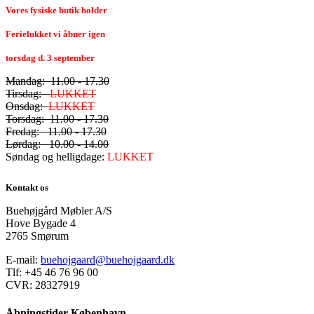
Vores fysiske butik holder
Ferielukket vi åbner igen
torsdag d. 3 september
Mandag: 11.00 - 17.30
Tirsdag:
LUKKET
Onsdag:
LUKKET
Torsdag: 11.00 - 17.30
Fredag: 11.00 - 17.30
Lørdag: 10.00 - 14.00
Søndag og helligdage:
LUKKET
Kontakt os
Buehøjgård Møbler A/S
Hove Bygade 4
2765 Smørum
E-mail:
buehojgaard@buehojgaard.dk
Tlf: +45 46 76 96 00
CVR: 28327919
Åbningstider København