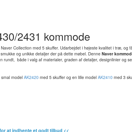
2430/2431 kommode
er Collection med 5 skuffer. Udarbejdet i højeste kvalitet i træ, og få
 smukke og unikke detaljer der på dette møbel. Denne
Naver kommod
 rundt, både i valg af materialer, graden af detaljer, designlinier og se
øj smal model
AK2420
med 5 skuffer og en lille model
AK2410
med 3 sku
for at indhente et godt tilbud <<