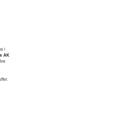
s i
e AK
lve
ffer.