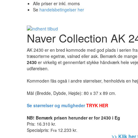
Alle priser er inkl. moms
Se
handelsbetingelser her
Naver Collection AK 
AK 2430 er en bred kommode med god plads i serien fra Nav
træsorterne egetræ, valnød eller ask. Bemærk de mange
2430
er virkelig et gennemført stykke håndværk hele vejen
udførelsen.
Kommoden fås også i andre størrelser, henholdvis en h
Mål (Bredde, Dybde, Højde): 80 x 37 x 89 cm.
Se størrelser og muligheder
TRYK HER
NB!
Bemærk prisen herunder er for 2430 i Eg
Pris:
16.310 kr.
Specialpris:
12.233 kr.
Fra
>> Klik her 