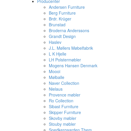
Producenter
Andersen Furniture
Berg Furniture
Brdr. Krüger
Brunstad
Broderna Anderssons
Grandt Design
Haslev
J.L. Møllers Møbelfabrik
L K Hjelle
LH Polstermøbler
Mogens Hansen Denmark
Moooi
Mølballe
Naver Collection
Nielaus
Provence møbler
Ro Collection
Sibast Furniture
Skipper Furniture
Skovby møbler
Stouby møbler
Snedkergaarden Them