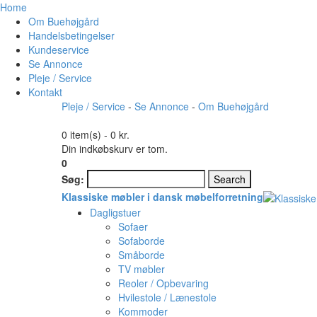
Home
Om Buehøjgård
Handelsbetingelser
Kundeservice
Se Annonce
Pleje / Service
Kontakt
Pleje / Service
-
Se Annonce
-
Om Buehøjgård
0 item(s) -
0 kr.
Din indkøbskurv er tom.
0
Søg:
Search
Klassiske møbler i dansk møbelforretning
Dagligstuer
Sofaer
Sofaborde
Småborde
TV møbler
Reoler / Opbevaring
Hvilestole / Lænestole
Kommoder