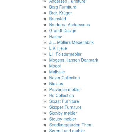
Andersen Furniture
Berg Furniture
Brdr. Krüger
Brunstad
Broderna Anderssons
Grandt Design
Haslev
J.L. Møllers Møbelfabrik
L K Hjelle
LH Polstermøbler
Mogens Hansen Denmark
Moooi
Mølballe
Naver Collection
Nielaus
Provence møbler
Ro Collection
Sibast Furniture
Skipper Furniture
Skovby møbler
Stouby møbler
Snedkergaarden Them
Søren Lund møbler