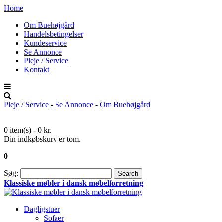
Home
Om Buehøjgård
Handelsbetingelser
Kundeservice
Se Annonce
Pleje / Service
Kontakt
Pleje / Service
-
Se Annonce
-
Om Buehøjgård
0 item(s) -
0 kr.
Din indkøbskurv er tom.
0
Søg:
Search
Klassiske møbler i dansk møbelforretning
Dagligstuer
Sofaer