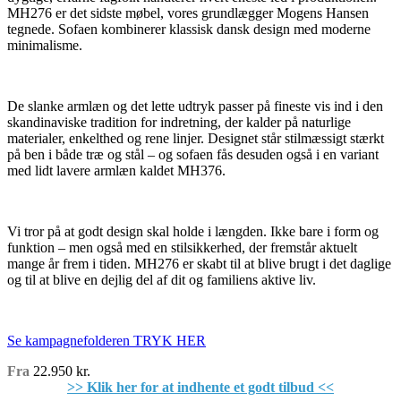
MH276 er det sidste møbel, vores grundlægger Mogens Hansen
tegnede. Sofaen kombinerer klassisk dansk design med moderne
minimalisme.
De slanke armlæn og det lette udtryk passer på fineste vis ind i den
skandinaviske tradition for indretning, der kalder på naturlige
materialer, enkelthed og rene linjer. Designet står stilmæssigt stærkt
på ben i både træ og stål – og sofaen fås desuden også i en variant
med lidt lavere armlæn kaldet MH376.
Vi tror på at godt design skal holde i længden. Ikke bare i form og
funktion – men også med en stilsikkerhed, der fremstår aktuelt
mange år frem i tiden. MH276 er skabt til at blive brugt i det daglige
og til at blive en dejlig del af dit og familiens aktive liv.
Se kampagnefolderen TRYK HER
Fra
22.950 kr.
>> Klik her for at indhente et godt tilbud <<