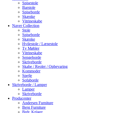
Spisestole
Barstole
Spiseborde
Skænke
Vitrineskabe
Naver Collection
Stole
Spiseborde
Skænke
Hvilestole / Lænestole
Tv Møbler
Vitrineskabe
Sengeborde
Skriveborde
Skabe / Reoler / Opbevaring
Kommoder
Spejle
Sofaborde
Skriveborde / Lamper
Lamper
Skriveborde
Producenter
Andersen Furniture
Berg Furniture
Brdr. Krüger