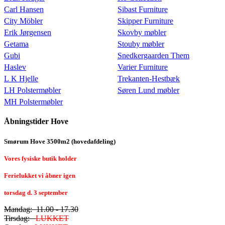
Carl Hansen
Sibast Furniture
City Möbler
Skipper Furniture
Erik Jørgensen
Skovby møbler
Getama
Stouby møbler
Gubi
Snedkergaarden Them
Haslev
Varier Furniture
L K Hjelle
Trekanten-Hestbæk
LH Polstermøbler
Søren Lund møbler
MH Polstermøbler
Åbningstider Hove
Smørum Hove 3500m2 (hovedafdeling)
Vores fysiske butik holder
Ferielukket vi åbner igen
torsdag d. 3 september
Mandag: 11.00 - 17.30
Tirsdag:
LUKKET