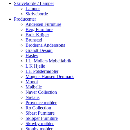
Skriveborde / Lamper
Lamper
Skriveborde
Producenter
Andersen Furniture
Berg Furniture
Brdr. Krüger
Brunstad
Broderna Anderssons
Grandt Design
Haslev
J.L. Møllers Møbelfabrik
L K Hjelle
LH Polstermøbler
Mogens Hansen Denmark
Moooi
Mølballe
Naver Collection
Nielaus
Provence møbler
Ro Collection
Sibast Furniture
Skipper Furniture
Skovby møbler
Stouby møbler