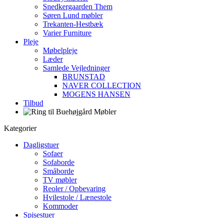
Snedkergaarden Them
Søren Lund møbler
Trekanten-Hestbæk
Varier Furniture
Pleje
Møbelpleje
Læder
Samlede Vejledninger
BRUNSTAD
NAVER COLLECTION
MOGENS HANSEN
Tilbud
Kategorier
Dagligstuer
Sofaer
Sofaborde
Småborde
TV møbler
Reoler / Opbevaring
Hvilestole / Lænestole
Kommoder
Spisestuer