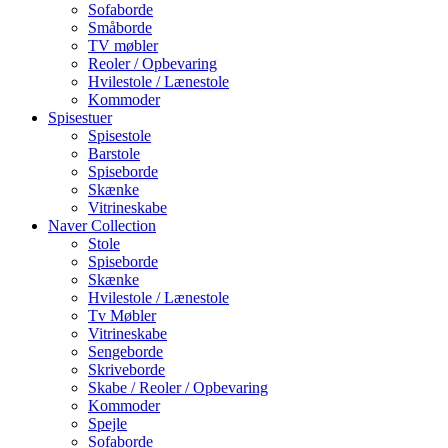
Sofaborde
Småborde
TV møbler
Reoler / Opbevaring
Hvilestole / Lænestole
Kommoder
Spisestuer
Spisestole
Barstole
Spiseborde
Skænke
Vitrineskabe
Naver Collection
Stole
Spiseborde
Skænke
Hvilestole / Lænestole
Tv Møbler
Vitrineskabe
Sengeborde
Skriveborde
Skabe / Reoler / Opbevaring
Kommoder
Spejle
Sofaborde