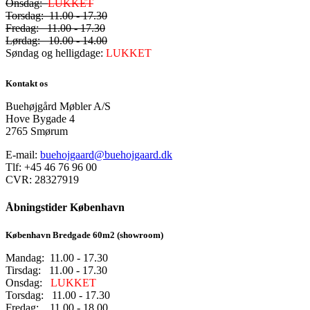
Onsdag:
LUKKET
Torsdag: 11.00 - 17.30
Fredag: 11.00 - 17.30
Lørdag: 10.00 - 14.00
Søndag og helligdage:
LUKKET
Kontakt os
Buehøjgård Møbler A/S
Hove Bygade 4
2765 Smørum
E-mail:
buehojgaard@buehojgaard.dk
Tlf: +45 46 76 96 00
CVR: 28327919
Åbningstider København
København Bredgade 60m2 (showroom)
Mandag: 11.00 - 17.30
Tirsdag: 11.00 - 17.30
Onsdag:
LUKKET
Torsdag: 11.00 - 17.30
Fredag: 11.00 - 18.00