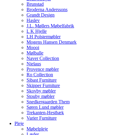
Brunstad
Broderna Anderssons
Grandt Design
Haslev
J.L. Møllers Møbelfabrik
L K Hjelle
LH Polstermøbler
Mogens Hansen Denmark
Moooi
Mølballe
Naver Collection
Nielaus
Provence møbler
Ro Collection
Sibast Furniture
Skipper Furniture
Skovby møbler
Stouby møbler
Snedkergaarden Them
Søren Lund møbler
Trekanten-Hestbæk
Varier Furniture
Pleje
Møbelpleje
Læder