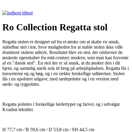
Ro Collection Regatta stol
Regatta stolen er designet ud fra et ønske om at skabe en smuk,
stabelbar stol i træ, hvor muligheden for at stable stolen ikke ville
dominere stolens udtryk. Resultatet blev en stol, der omfavner de
ønskede egenskaber fra mid-century modern, som man kan forvente
af en "dansk stol". En stol der er så smuk, at du ønsker den i dit
hjem, og samtidig stærk nok til brug på arbejdspladsen. Regatta fås i
træsorterne eg og bøg, og i en række forskellige udførelser. Stolen
fås i en upolstret udgave, med sædepolstre og i en version med
sæde- og rygpolstre.
Regatta polstres i forskellige lædertyper og farver, og i udvalgte
Kvadrat tekstiler.
H 77,7 cm / B 59,6 cm / D 53,8 cm / SH 44,5 cm