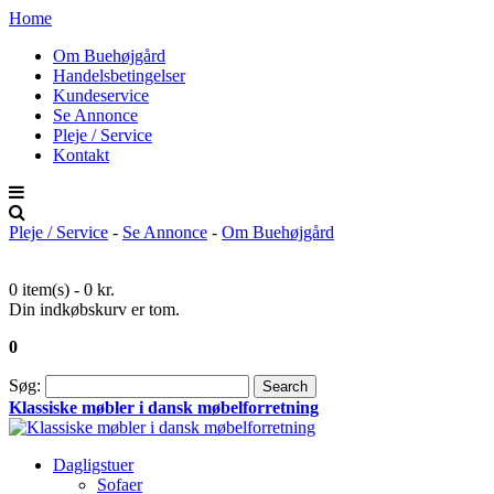
Home
Om Buehøjgård
Handelsbetingelser
Kundeservice
Se Annonce
Pleje / Service
Kontakt
Pleje / Service
-
Se Annonce
-
Om Buehøjgård
0 item(s) -
0 kr.
Din indkøbskurv er tom.
0
Søg:
Search
Klassiske møbler i dansk møbelforretning
Dagligstuer
Sofaer