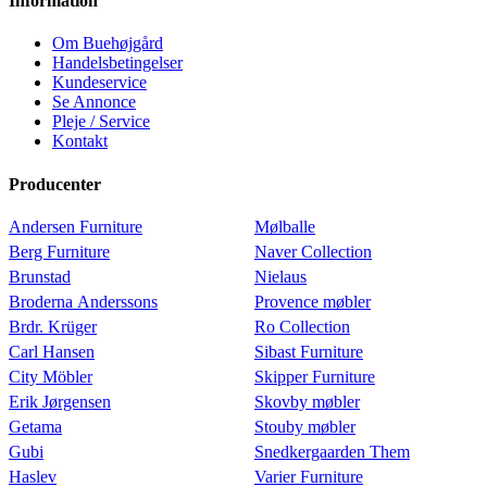
Information
Om Buehøjgård
Handelsbetingelser
Kundeservice
Se Annonce
Pleje / Service
Kontakt
Producenter
Andersen Furniture
Mølballe
Berg Furniture
Naver Collection
Brunstad
Nielaus
Broderna Anderssons
Provence møbler
Brdr. Krüger
Ro Collection
Carl Hansen
Sibast Furniture
City Möbler
Skipper Furniture
Erik Jørgensen
Skovby møbler
Getama
Stouby møbler
Gubi
Snedkergaarden Them
Haslev
Varier Furniture