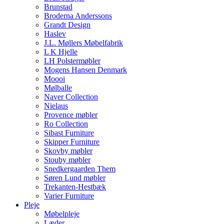
Brunstad
Broderna Anderssons
Grandt Design
Haslev
J.L. Møllers Møbelfabrik
L K Hjelle
LH Polstermøbler
Mogens Hansen Denmark
Moooi
Mølballe
Naver Collection
Nielaus
Provence møbler
Ro Collection
Sibast Furniture
Skipper Furniture
Skovby møbler
Stouby møbler
Snedkergaarden Them
Søren Lund møbler
Trekanten-Hestbæk
Varier Furniture
Pleje
Møbelpleje
Læder