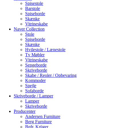
Spisestole
Barstole
Spiseborde
Skænke
Vitrineskabe
Naver Collection
Stole
Spiseborde
Skænke
Hvilestole / Lænestole
Tv Møbler
Vitrineskabe
Sengeborde
Skriveborde
Skabe / Reoler / Opbevaring
Kommoder
Spejle
Sofaborde
Skriveborde / Lamper
Lamper
Skriveborde
Producenter
Andersen Furniture
Berg Furniture
Brdr. Krüger