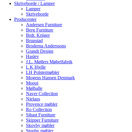
Skriveborde / Lamper
Lamper
Skriveborde
Producenter
Andersen Furniture
Berg Furniture
Brdr. Krüger
Brunstad
Broderna Anderssons
Grandt Design
Haslev
J.L. Møllers Møbelfabrik
L K Hjelle
LH Polstermøbler
Mogens Hansen Denmark
Moooi
Mølballe
Naver Collection
Nielaus
Provence møbler
Ro Collection
Sibast Furniture
Skipper Furniture
Skovby møbler
Stouby møbler