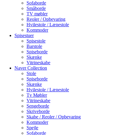
Sofaborde
Småborde
TV møbler
Reoler / Opbevaring
Hvilestole / Lænestole
Kommoder
Spisestuer
Spisestole
Barstole
Spiseborde
Skænke
Vitrineskabe
Naver Collection
Stole
Spiseborde
Skænke
Hvilestole / Lænestole
Tv Møbler
Vitrineskabe
Sengeborde
Skriveborde
Skabe / Reoler / Opbevaring
Kommoder
Spejle
Sofaborde