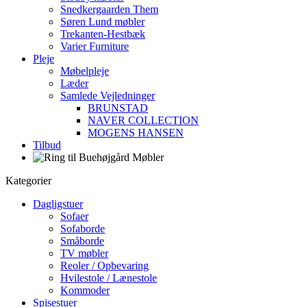
Snedkergaarden Them
Søren Lund møbler
Trekanten-Hestbæk
Varier Furniture
Pleje
Møbelpleje
Læder
Samlede Vejledninger
BRUNSTAD
NAVER COLLECTION
MOGENS HANSEN
Tilbud
Kategorier
Dagligstuer
Sofaer
Sofaborde
Småborde
TV møbler
Reoler / Opbevaring
Hvilestole / Lænestole
Kommoder
Spisestuer