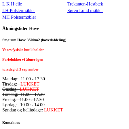
L K Hjelle
Trekanten-Hestbæk
LH Polstermøbler
Søren Lund møbler
MH Polstermøbler
Åbningstider Hove
Smørum Hove 3500m2 (hovedafdeling)
Vores fysiske butik holder
Ferielukket vi åbner igen
torsdag d. 3 september
Mandag: 11.00 - 17.30
Tirsdag:
LUKKET
Onsdag:
LUKKET
Torsdag: 11.00 - 17.30
Fredag: 11.00 - 17.30
Lørdag: 10.00 - 14.00
Søndag og helligdage:
LUKKET
Kontakt os