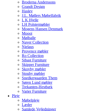
Broderna Anderssons
Grandt Design
Haslev
J.L. Møllers Møbelfabrik
L K Hjelle
LH Polstermøbler
Mogens Hansen Denmark
Moooi
Mølballe
Naver Collection
Nielaus
Provence møbler
Ro Collection
Sibast Furniture
Skipper Furniture
Skovby møbler
Stouby møbler
Snedkergaarden Them
Søren Lund møbler
Trekanten-Hestbæk
Varier Furniture
Pleje
Møbelpleje
Læder
Samlede Vejledninger