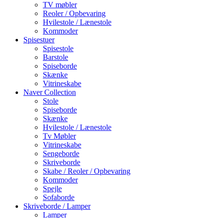
TV møbler
Reoler / Opbevaring
Hvilestole / Lænestole
Kommoder
Spisestuer
Spisestole
Barstole
Spiseborde
Skænke
Vitrineskabe
Naver Collection
Stole
Spiseborde
Skænke
Hvilestole / Lænestole
Tv Møbler
Vitrineskabe
Sengeborde
Skriveborde
Skabe / Reoler / Opbevaring
Kommoder
Spejle
Sofaborde
Skriveborde / Lamper
Lamper