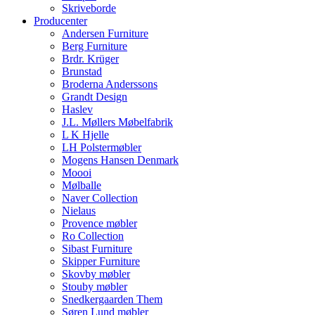
Skriveborde
Producenter
Andersen Furniture
Berg Furniture
Brdr. Krüger
Brunstad
Broderna Anderssons
Grandt Design
Haslev
J.L. Møllers Møbelfabrik
L K Hjelle
LH Polstermøbler
Mogens Hansen Denmark
Moooi
Mølballe
Naver Collection
Nielaus
Provence møbler
Ro Collection
Sibast Furniture
Skipper Furniture
Skovby møbler
Stouby møbler
Snedkergaarden Them
Søren Lund møbler