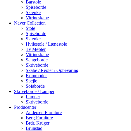
Barstole
Spiseborde
Skænke
Vitrineskabe
Naver Collection
Stole
Spiseborde
Skænke
Hvilestole / Lænestole
Tv Møbler
Vitrineskabe
Sengeborde
Skriveborde
Skabe / Reoler / Opbevaring
Kommoder
Spejle
Sofaborde
Skriveborde / Lamper
Lamper
Skriveborde
Producenter
Andersen Furniture
Berg Furniture
Brdr. Krüger
Brunstad