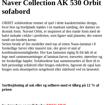
Naver Collection AK 530 Orbit
sofabord
ORBIT sofabordene emmer af sjæl i dette karakteristiske design,
hvor ben og bordplade mødes i en markant samling, der danner en
ikonisk form. Navnet Orbit, er inspireret af den runde form med de
halvt indsatte cirkler i periferien, som ligner små planeter, der roterer
rundt om bordets kerne.
Serien består af fire modeller med top af enten Nano-lami
nat i 8
forskellige farver eller massivt træ, der giver et utal af
kombinationsmuligheder. Her kan fantasien rigtig få frit løb til at
lege med sammensætninger af laminat-farver, træsorter, størrelser og
tre forskellige højder. Sofabordene kan sammensættes af flere til et
helt personligt sofabord eller bruges enkeltvis, ligesom de også kan
bruges som eksempelvis sengebord eller sidebord ved en lænestol.
Sortbejdsning af ask eller eg udføres mod et tillæg på 12 % af
prisen