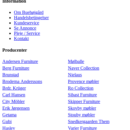
Information
Om Buehøjgård
Handelsbetingelser
Kundeservice
Se Annonce
Pleje / Service
Kontakt
Producenter
Andersen Furniture
Mølballe
Berg Furniture
Naver Collection
Brunstad
Nielaus
Broderna Anderssons
Provence møbler
Brdr. Krüger
Ro Collection
Carl Hansen
Sibast Furniture
City Möbler
Skipper Furniture
Erik Jørgensen
Skovby møbler
Getama
Stouby møbler
Gubi
Snedkergaarden Them
Haslev
Varier Furniture