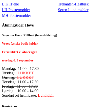
L K Hjelle
Trekanten-Hestbæk
LH Polstermøbler
Søren Lund møbler
MH Polstermøbler
Åbningstider Hove
Smørum Hove 3500m2 (hovedafdeling)
Vores fysiske butik holder
Ferielukket vi åbner igen
torsdag d. 3 september
Mandag: 11.00 - 17.30
Tirsdag:
LUKKET
Onsdag:
LUKKET
Torsdag: 11.00 - 17.30
Fredag: 11.00 - 17.30
Lørdag: 10.00 - 14.00
Søndag og helligdage:
LUKKET
Kontakt os