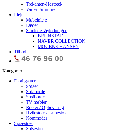
Trekanten-Hestbæk
Varier Furniture
Pleje
Møbelpleje
Læder
Samlede Vejledninger
BRUNSTAD
NAVER COLLECTION
MOGENS HANSEN
Tilbud
Kategorier
Dagligstuer
Sofaer
Sofaborde
Småborde
TV møbler
Reoler / Opbevaring
Hvilestole / Lænestole
Kommoder
Spisestuer
Spisestole