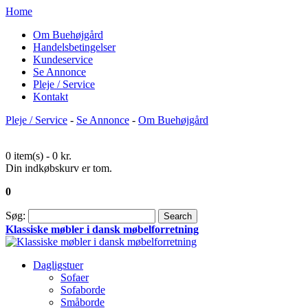
Home
Om Buehøjgård
Handelsbetingelser
Kundeservice
Se Annonce
Pleje / Service
Kontakt
Pleje / Service
-
Se Annonce
-
Om Buehøjgård
0 item(s) -
0 kr.
Din indkøbskurv er tom.
0
Søg:
Search
Klassiske møbler i dansk møbelforretning
Dagligstuer
Sofaer
Sofaborde
Småborde