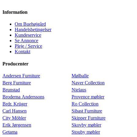
Information
Om Buehøjgård
Handelsbetingelser
Kundeservice
Se Annonce
Pleje / Service
Kontakt
Producenter
Andersen Furniture
Mølballe
Berg Furniture
Naver Collection
Brunstad
Nielaus
Broderna Anderssons
Provence møbler
Brdr. Krüger
Ro Collection
Carl Hansen
Sibast Furniture
City Möbler
Skipper Furniture
Erik Jørgensen
Skovby møbler
Getama
Stouby møbler