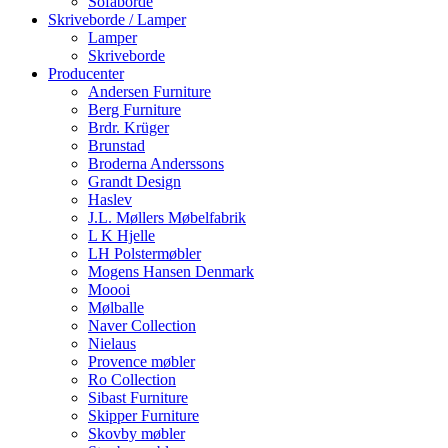
Sofaborde
Skriveborde / Lamper
Lamper
Skriveborde
Producenter
Andersen Furniture
Berg Furniture
Brdr. Krüger
Brunstad
Broderna Anderssons
Grandt Design
Haslev
J.L. Møllers Møbelfabrik
L K Hjelle
LH Polstermøbler
Mogens Hansen Denmark
Moooi
Mølballe
Naver Collection
Nielaus
Provence møbler
Ro Collection
Sibast Furniture
Skipper Furniture
Skovby møbler