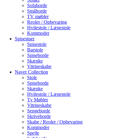
Sofaborde
Småborde
TV møbler
Reoler / Opbevaring
Hvilestole / Lænestole
Kommoder
Spisestuer
Spisestole
Barstole
Spiseborde
Skænke
Vitrineskabe
Naver Collection
Stole
Spiseborde
Skænke
Hvilestole / Lænestole
Tv Møbler
Vitrineskabe
Sengeborde
Skriveborde
Skabe / Reoler / Opbevaring
Kommoder
Spejle