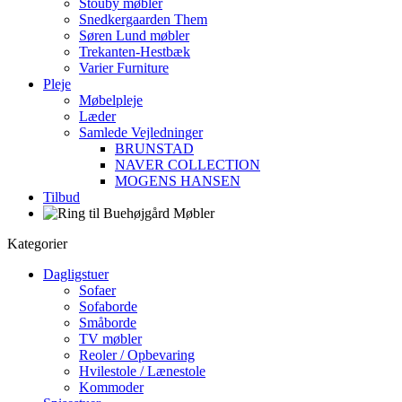
Stouby møbler
Snedkergaarden Them
Søren Lund møbler
Trekanten-Hestbæk
Varier Furniture
Pleje
Møbelpleje
Læder
Samlede Vejledninger
BRUNSTAD
NAVER COLLECTION
MOGENS HANSEN
Tilbud
Kategorier
Dagligstuer
Sofaer
Sofaborde
Småborde
TV møbler
Reoler / Opbevaring
Hvilestole / Lænestole
Kommoder