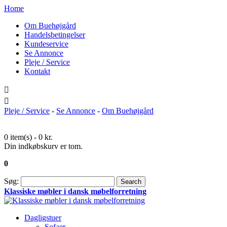
Home
Om Buehøjgård
Handelsbetingelser
Kundeservice
Se Annonce
Pleje / Service
Kontakt
Pleje / Service
-
Se Annonce
-
Om Buehøjgård
0 item(s) -
0 kr.
Din indkøbskurv er tom.
0
Søg:
Search
Klassiske møbler i dansk møbelforretning
Dagligstuer
Sofaer