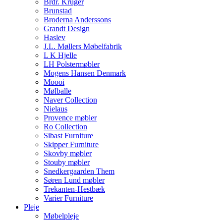
Brdr. Krüger
Brunstad
Broderna Anderssons
Grandt Design
Haslev
J.L. Møllers Møbelfabrik
L K Hjelle
LH Polstermøbler
Mogens Hansen Denmark
Moooi
Mølballe
Naver Collection
Nielaus
Provence møbler
Ro Collection
Sibast Furniture
Skipper Furniture
Skovby møbler
Stouby møbler
Snedkergaarden Them
Søren Lund møbler
Trekanten-Hestbæk
Varier Furniture
Pleje
Møbelpleje