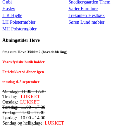
Gubi
Snedkergaarden Them
Haslev
Varier Furniture
L K Hjelle
Trekanten-Hestbæk
LH Polstermøbler
Søren Lund møbler
MH Polstermøbler
Åbningstider Hove
Smørum Hove 3500m2 (hovedafdeling)
Vores fysiske butik holder
Ferielukket vi åbner igen
torsdag d. 3 september
Mandag: 11.00 - 17.30
Tirsdag:
LUKKET
Onsdag:
LUKKET
Torsdag: 11.00 - 17.30
Fredag: 11.00 - 17.30
Lørdag: 10.00 - 14.00
Søndag og helligdage:
LUKKET