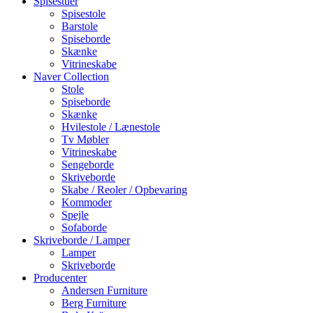
Spisestuer
Spisestole
Barstole
Spiseborde
Skænke
Vitrineskabe
Naver Collection
Stole
Spiseborde
Skænke
Hvilestole / Lænestole
Tv Møbler
Vitrineskabe
Sengeborde
Skriveborde
Skabe / Reoler / Opbevaring
Kommoder
Spejle
Sofaborde
Skriveborde / Lamper
Lamper
Skriveborde
Producenter
Andersen Furniture
Berg Furniture