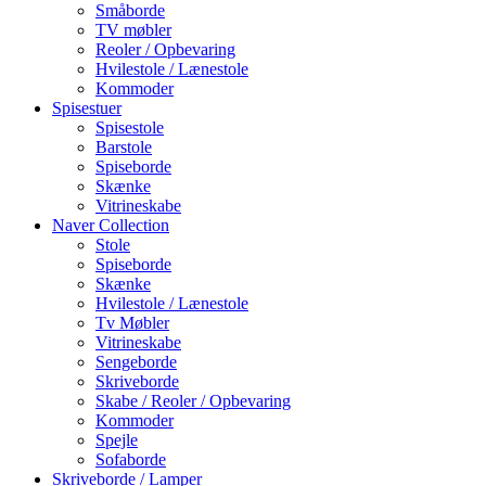
Småborde
TV møbler
Reoler / Opbevaring
Hvilestole / Lænestole
Kommoder
Spisestuer
Spisestole
Barstole
Spiseborde
Skænke
Vitrineskabe
Naver Collection
Stole
Spiseborde
Skænke
Hvilestole / Lænestole
Tv Møbler
Vitrineskabe
Sengeborde
Skriveborde
Skabe / Reoler / Opbevaring
Kommoder
Spejle
Sofaborde
Skriveborde / Lamper