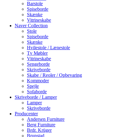
Barstole
Spiseborde
Skænke
Vitrineskabe
Naver Collection
Stole
Spiseborde
Skænke
Hvilestole / Lænestole
Tv Møbler
Vitrineskabe
Sengeborde
Skriveborde
Skabe / Reoler / Opbevaring
Kommoder
Spejle
Sofaborde
Skriveborde / Lamper
Lamper
Skriveborde
Producenter
Andersen Furniture
Berg Furniture
Brdr. Krüger
Brunstad