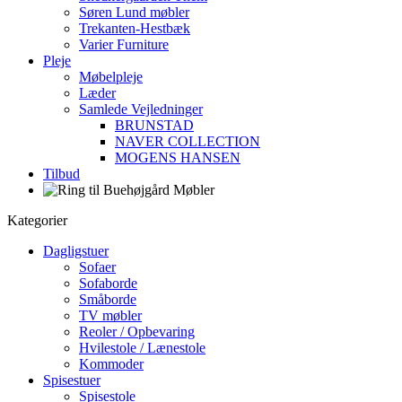
Søren Lund møbler
Trekanten-Hestbæk
Varier Furniture
Pleje
Møbelpleje
Læder
Samlede Vejledninger
BRUNSTAD
NAVER COLLECTION
MOGENS HANSEN
Tilbud
Kategorier
Dagligstuer
Sofaer
Sofaborde
Småborde
TV møbler
Reoler / Opbevaring
Hvilestole / Lænestole
Kommoder
Spisestuer
Spisestole