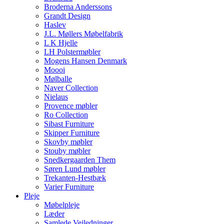
Broderna Anderssons
Grandt Design
Haslev
J.L. Møllers Møbelfabrik
L K Hjelle
LH Polstermøbler
Mogens Hansen Denmark
Moooi
Mølballe
Naver Collection
Nielaus
Provence møbler
Ro Collection
Sibast Furniture
Skipper Furniture
Skovby møbler
Stouby møbler
Snedkergaarden Them
Søren Lund møbler
Trekanten-Hestbæk
Varier Furniture
Pleje
Møbelpleje
Læder
Samlede Vejledninger