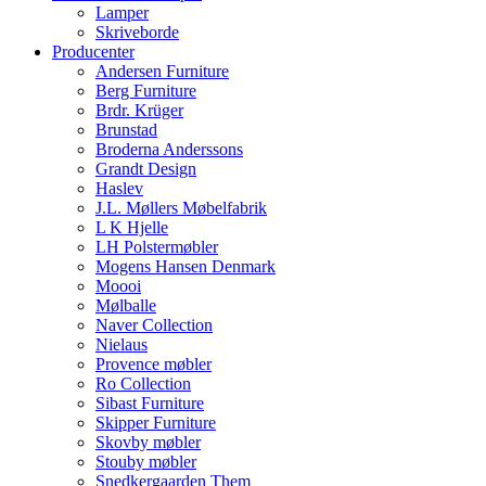
Lamper
Skriveborde
Producenter
Andersen Furniture
Berg Furniture
Brdr. Krüger
Brunstad
Broderna Anderssons
Grandt Design
Haslev
J.L. Møllers Møbelfabrik
L K Hjelle
LH Polstermøbler
Mogens Hansen Denmark
Moooi
Mølballe
Naver Collection
Nielaus
Provence møbler
Ro Collection
Sibast Furniture
Skipper Furniture
Skovby møbler
Stouby møbler
Snedkergaarden Them