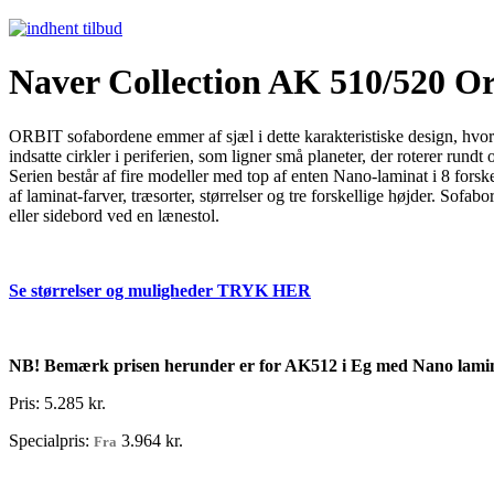
Naver Collection AK 510/520 Or
ORBIT sofabordene emmer af sjæl i dette karakteristiske design, hvor
indsatte cirkler i periferien, som ligner små planeter, der roterer rundt
Serien består af fire modeller med top af enten Nano-lami
nat i 8 forsk
af laminat-farver, træsorter, størrelser og tre forskellige højder. Sof
eller sidebord ved en lænestol.
Se størrelser og muligheder
TRYK HER
NB!
Bemærk prisen herunder er for AK512 i Eg med Nano lami
Pris:
5.285 kr.
Specialpris:
3.964 kr.
Fra