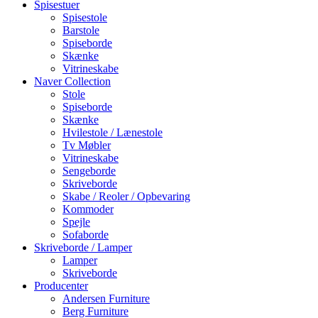
Spisestuer
Spisestole
Barstole
Spiseborde
Skænke
Vitrineskabe
Naver Collection
Stole
Spiseborde
Skænke
Hvilestole / Lænestole
Tv Møbler
Vitrineskabe
Sengeborde
Skriveborde
Skabe / Reoler / Opbevaring
Kommoder
Spejle
Sofaborde
Skriveborde / Lamper
Lamper
Skriveborde
Producenter
Andersen Furniture
Berg Furniture