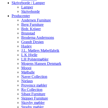
Skriveborde / Lamper
Lamper
Skriveborde
Producenter
Andersen Furniture
Berg Furniture
Brdr. Krüger
Brunstad
Broderna Anderssons
Grandt Design
Haslev
J.L. Møllers Møbelfabrik
L K Hjelle
LH Polstermøbler
Mogens Hansen Denmark
Moooi
Mølballe
Naver Collection
Nielaus
Provence møbler
Ro Collection
Sibast Furniture
Skipper Furniture
Skovby møbler
Stouby møbler