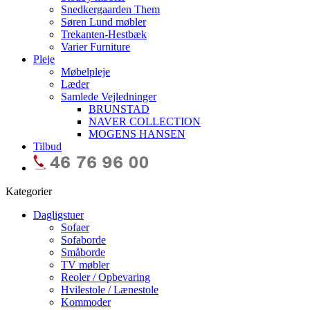
Snedkergaarden Them
Søren Lund møbler
Trekanten-Hestbæk
Varier Furniture
Pleje
Møbelpleje
Læder
Samlede Vejledninger
BRUNSTAD
NAVER COLLECTION
MOGENS HANSEN
Tilbud
Kategorier
Dagligstuer
Sofaer
Sofaborde
Småborde
TV møbler
Reoler / Opbevaring
Hvilestole / Lænestole
Kommoder