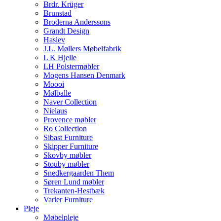
Brdr. Krüger
Brunstad
Broderna Anderssons
Grandt Design
Haslev
J.L. Møllers Møbelfabrik
L K Hjelle
LH Polstermøbler
Mogens Hansen Denmark
Moooi
Mølballe
Naver Collection
Nielaus
Provence møbler
Ro Collection
Sibast Furniture
Skipper Furniture
Skovby møbler
Stouby møbler
Snedkergaarden Them
Søren Lund møbler
Trekanten-Hestbæk
Varier Furniture
Pleje
Møbelpleje