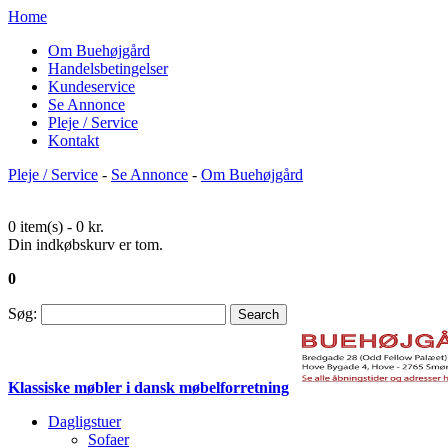
Home
Om Buehøjgård
Handelsbetingelser
Kundeservice
Se Annonce
Pleje / Service
Kontakt
Pleje / Service
-
Se Annonce
-
Om Buehøjgård
0 item(s) -
0 kr.
Din indkøbskurv er tom.
0
Søg:
Search
Klassiske møbler i dansk møbelforretning
Dagligstuer
Sofaer