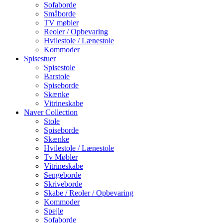
Sofaborde
Småborde
TV møbler
Reoler / Opbevaring
Hvilestole / Lænestole
Kommoder
Spisestuer
Spisestole
Barstole
Spiseborde
Skænke
Vitrineskabe
Naver Collection
Stole
Spiseborde
Skænke
Hvilestole / Lænestole
Tv Møbler
Vitrineskabe
Sengeborde
Skriveborde
Skabe / Reoler / Opbevaring
Kommoder
Spejle
Sofaborde